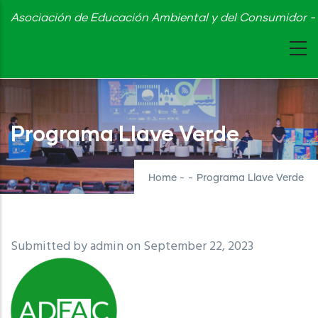
Skip
Asociación de Educación Ambiental y del Consumidor - 
to
main
content
Programa Llave Verde
Home
-
-
Programa Llave Verde
Submitted by
admin
on September 22, 2023