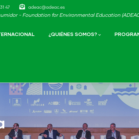
31 47
adeac@adeac.es
umidor - Foundation for Environmental Education (ADEAC-
NTERNACIONAL
¿QUIÉNES SOMOS?
PROGRAM
a