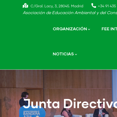
Skip
C/Gral. Lacy, 3, 28045. Madrid
+34 91 435 
to
Asociación de Educación Ambiental y del Cons
main
Main
navigation
content
ORGANIZACIÓN
FEE I
NOTICIAS
Junta Directiv