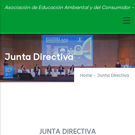
Skip
Asociación de Educación Ambiental y del Consumidor - 
to
main
content
Junta Directiva
Home
-
Junta Directiva
JUNTA DIRECTIVA