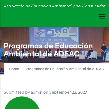
Skip
Asociación de Educación Ambiental y del Consumidor - 
to
main
content
Programas de Educación
Ambiental de ADEAC
Home
-
-
Programas de Educación Ambiental de ADEAC
Submitted by
admin
on September 22, 2023