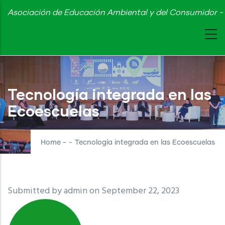
Skip
Asociación de Educación Ambiental y del Consumidor - 
to
main
content
Tecnología integrada en las
Ecoescuelas
Home
-
-
Tecnología integrada en las Ecoescuelas
Submitted by
admin
on September 22, 2023