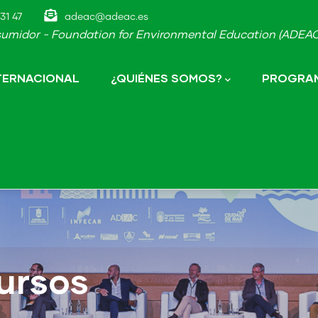
31 47
adeac@adeac.es
umidor - Foundation for Environmental Education (ADEAC-
NTERNACIONAL
¿QUIÉNES SOMOS?
PROGRAM
ursos