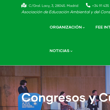
Skip
C/Gral. Lacy, 3, 28045. Madrid
+34 91 435 
to
Asociación de Educación Ambiental y del Cons
main
Main
navigation
content
ORGANIZACIÓN
FEE I
NOTICIAS
Congresos y C