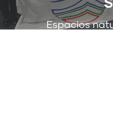
S
Espacios natu
y a