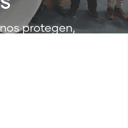
ES
 nos protegen,
eger