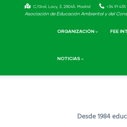
Skip
C/Gral. Lacy, 3, 28045. Madrid
+34 91 435 
to
Asociación de Educación Ambiental y del Cons
main
Main
navigation
content
ORGANIZACIÓN
FEE I
NOTICIAS
Desde 1984 educa