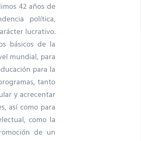
limos 42 años de
encia política,
rácter lucrativo.
os básicos de la
vel mundial, para
educación para la
 programas, tanto
ular y acrecentar
s, así como para
lectual, como la
promoción de un