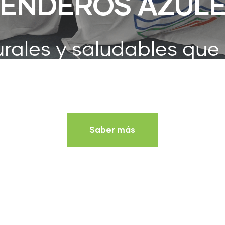
ENDEROS AZUL
rales y saludables que
 los que debemos prot
Saber más