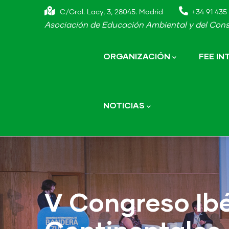
Skip
C/Gral. Lacy, 3, 28045. Madrid
+34 91 435 
to
Asociación de Educación Ambiental y del Cons
main
Main
navigation
content
ORGANIZACIÓN
FEE I
NOTICIAS
V Congreso Ib