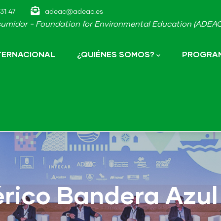
31 47
adeac@adeac.es
umidor - Foundation for Environmental Education (ADEAC-
NTERNACIONAL
¿QUIÉNES SOMOS?
PROGRAM
érico Bandera Azul