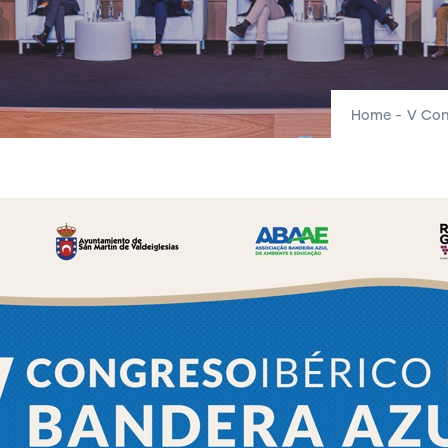
Home
-
V Con