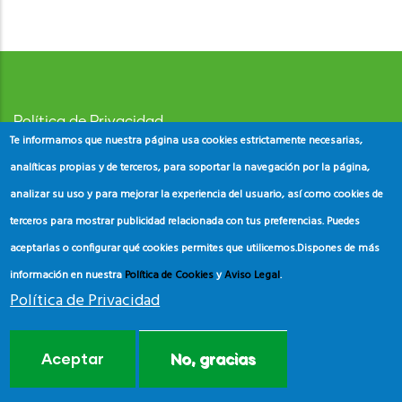
Política de Privacidad
Te informamos que nuestra página usa cookies estrictamente necesarias,
Aviso Legal
analíticas propias y de terceros, para soportar la navegación por la página,
analizar su uso y para mejorar la experiencia del usuario, así como cookies de
Política de Cookies
terceros para mostrar publicidad relacionada con tus preferencias. Puedes
aceptarlas o configurar qué cookies permites que utilicemos.
Dispones de más
información en nuestra
Política de Cookies
y
Aviso Legal
.
Política de Privacidad
© Copyright
ADEAC
2023. All Rights Reserved.
Aceptar
No, gracias