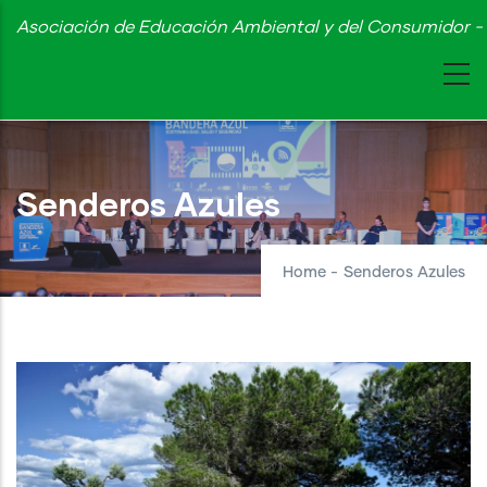
Skip
Asociación de Educación Ambiental y del Consumidor - 
to
main
content
Senderos Azules
Home
-
Senderos Azules