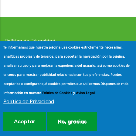
Política de Privacidad
Te informamos que nuestra página usa cookies estrictamente necesarias,
Aviso Legal
analíticas propias y de terceros, para soportar la navegación por la página,
analizar su uso y para mejorar la experiencia del usuario, así como cookies de
Política de Cookies
terceros para mostrar publicidad relacionada con tus preferencias. Puedes
aceptarlas o configurar qué cookies permites que utilicemos.
Dispones de más
información en nuestra
Política de Cookies
y
Aviso Legal
.
Política de Privacidad
© Copyright
ADEAC
2023. All Rights Reserved.
Aceptar
No, gracias