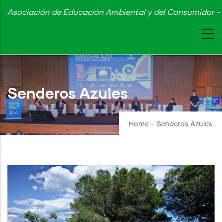
Skip
Asociación de Educación Ambiental y del Consumidor - 
to
main
content
Senderos Azules
Home
-
Senderos Azules