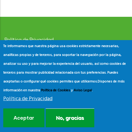
Política de Privacidad
Te informamos que nuestra página usa cookies estrictamente necesarias,
Aviso Legal
analíticas propias y de terceros, para soportar la navegación por la página,
analizar su uso y para mejorar la experiencia del usuario, así como cookies de
Política de Cookies
terceros para mostrar publicidad relacionada con tus preferencias. Puedes
aceptarlas o configurar qué cookies permites que utilicemos.
Dispones de más
información en nuestra
Política de Cookies
y
Aviso Legal
.
Política de Privacidad
© Copyright
ADEAC
2023. All Rights Reserved.
Aceptar
No, gracias