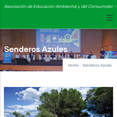
Skip
Asociación de Educación Ambiental y del Consumidor - 
to
main
content
Senderos Azules
Home
-
Senderos Azules