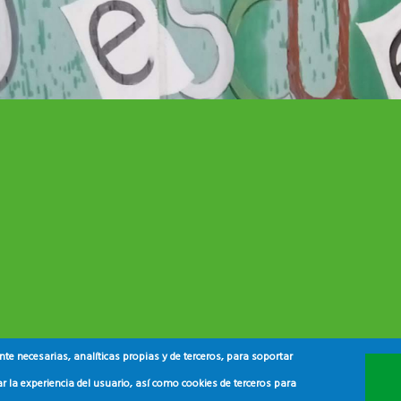
e necesarias, analíticas propias y de terceros, para soportar
r la experiencia del usuario, así como cookies de terceros para