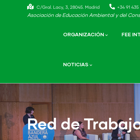
Skip
C/Gral. Lacy, 3, 28045. Madrid
+34 91 435 
to
Asociación de Educación Ambiental y del Cons
main
Main
navigation
content
ORGANIZACIÓN
FEE I
NOTICIAS
Red de Trabaj