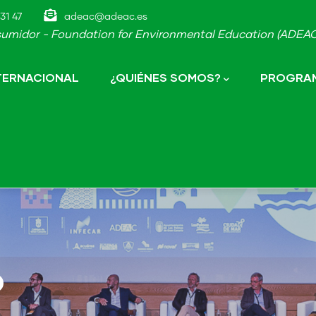
31 47
adeac@adeac.es
umidor - Foundation for Environmental Education (ADEAC-
NTERNACIONAL
¿QUIÉNES SOMOS?
PROGRAM
o