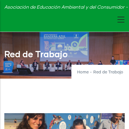
Skip
Asociación de Educación Ambiental y del Consumidor - 
to
main
content
Red de Trabajo
Home
-
Red de Trabajo