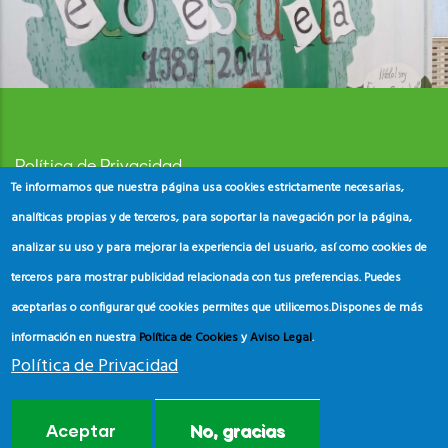
Política de Privacidad
Te informamos que nuestra página usa cookies estrictamente necesarias,
Aviso Legal
analíticas propias y de terceros, para soportar la navegación por la página,
analizar su uso y para mejorar la experiencia del usuario, así como cookies de
Política de Cookies
terceros para mostrar publicidad relacionada con tus preferencias. Puedes
aceptarlas o configurar qué cookies permites que utilicemos.
Dispones de más
información en nuestra
Política de Cookies
y
Aviso Legal
.
Política de Privacidad
© Copyright
ADEAC
2023. All Rights Reserved.
Aceptar
No, gracias