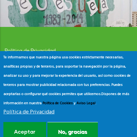
Política de Privacidad
Te informamos que nuestra página usa cookies estrictamente necesarias,
Aviso Legal
analíticas propias y de terceros, para soportar la navegación por la página,
analizar su uso y para mejorar la experiencia del usuario, así como cookies de
Política de Cookies
terceros para mostrar publicidad relacionada con tus preferencias. Puedes
aceptarlas o configurar qué cookies permites que utilicemos.
Dispones de más
información en nuestra
Política de Cookies
y
Aviso Legal
.
Política de Privacidad
© Copyright
ADEAC
2023. All Rights Reserved.
Aceptar
No, gracias