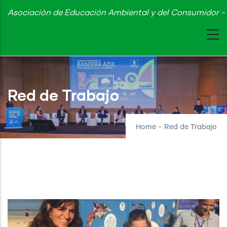
Skip
Asociación de Educación Ambiental y del Consumidor - 
to
main
content
Red de Trabajo
Home
-
Red de Trabajo