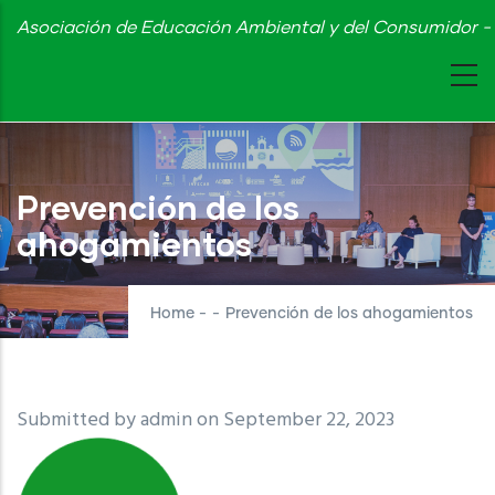
Skip
Asociación de Educación Ambiental y del Consumidor - 
to
main
content
Prevención de los
ahogamientos
Home
-
-
Prevención de los ahogamientos
Submitted by
admin
on September 22, 2023