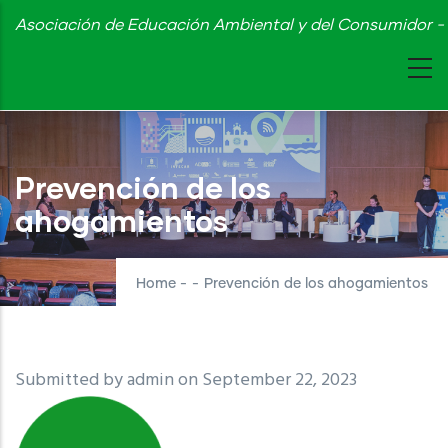
Skip
Asociación de Educación Ambiental y del Consumidor - 
to
main
content
Prevención de los
ahogamientos
Home
-
-
Prevención de los ahogamientos
Submitted by
admin
on September 22, 2023