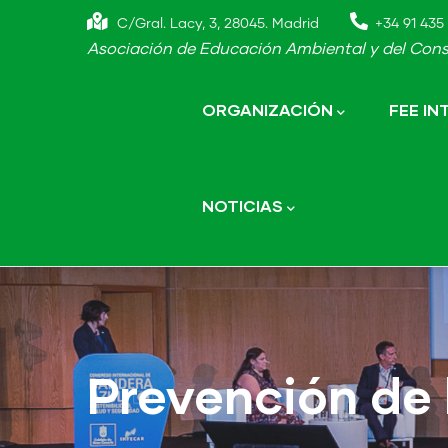
Skip
C/Gral. Lacy, 3, 28045. Madrid
+34 91 435 
to
Asociación de Educación Ambiental y del Cons
main
Main
navigation
content
ORGANIZACIÓN
FEE I
NOTICIAS
Prevención de