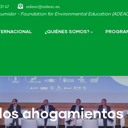
31 47
adeac@adeac.es
umidor - Foundation for Environmental Education (ADEAC-
NTERNACIONAL
¿QUIÉNES SOMOS?
PROGRAM
 los ahogamientos