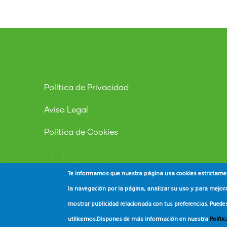
Política de Privacidad
Aviso Legal
Política de Cookies
Te informamos que nuestra página usa cookies estrictament
la navegación por la página, analizar su uso y para mejora
mostrar publicidad relacionada con tus preferencias. Puede
© Copyright
ADEAC
2023. All Rights Reserved.
utilicemos.
Dispones de más información en nuestra
Políti