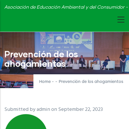
Skip
Asociación de Educación Ambiental y del Consumidor - 
to
main
content
Prevención de los
ahogamientos
Home
-
-
Prevención de los ahogamientos
Submitted by
admin
on September 22, 2023