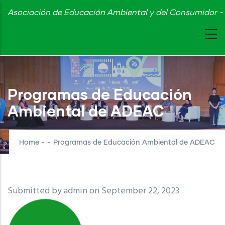
Skip
Asociación de Educación Ambiental y del Consumidor - 
to
main
content
Programas de Educación
Ambiental de ADEAC
Home
-
-
Programas de Educación Ambiental de ADEAC
Submitted by
admin
on September 22, 2023