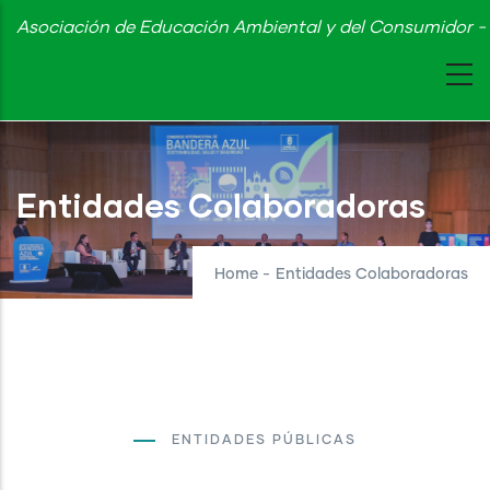
Skip
Asociación de Educación Ambiental y del Consumidor - 
to
main
content
Entidades Colaboradoras
Home
-
Entidades Colaboradoras
ENTIDADES PÚBLICAS