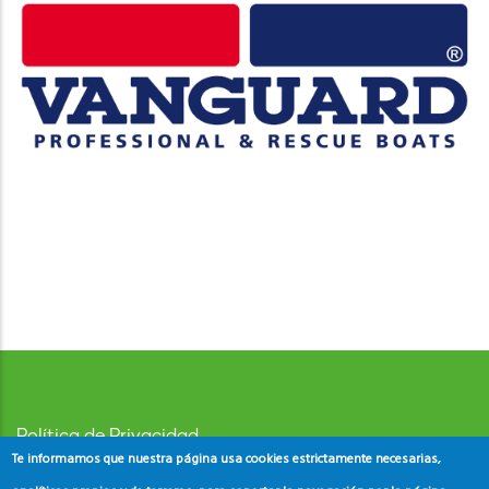
Política de Privacidad
Te informamos que nuestra página usa cookies estrictamente necesarias,
Aviso Legal