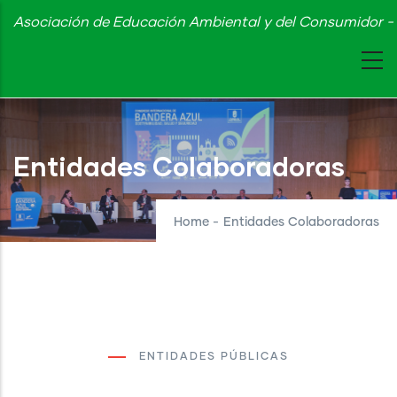
Skip
Asociación de Educación Ambiental y del Consumidor - 
to
main
content
Entidades Colaboradoras
Home
-
Entidades Colaboradoras
ENTIDADES PÚBLICAS