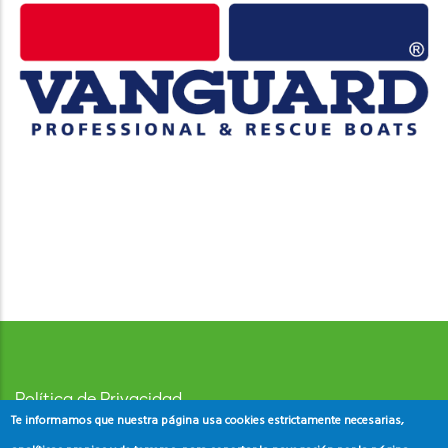
Política de Privacidad
Te informamos que nuestra página usa cookies estrictamente necesarias,
Aviso Legal