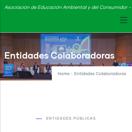
Skip
Asociación de Educación Ambiental y del Consumidor - 
to
main
content
Entidades Colaboradoras
Home
-
Entidades Colaboradoras
ENTIDADES PÚBLICAS