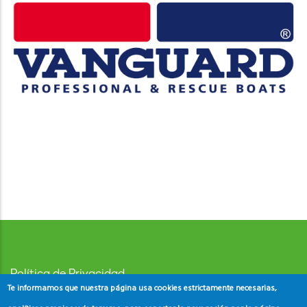
Política de Privacidad
Te informamos que nuestra página usa cookies estrictamente necesarias,
Aviso Legal