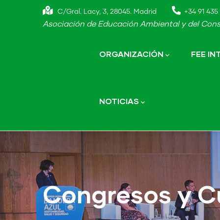
Skip
C/Gral. Lacy, 3, 28045. Madrid
+34 91 435 
to
Asociación de Educación Ambiental y del Cons
main
Main
navigation
content
ORGANIZACIÓN
FEE I
NOTICIAS
Congresos y C