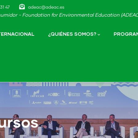
31 47
adeac@adeac.es
umidor - Foundation for Environmental Education (ADEAC-
NTERNACIONAL
¿QUIÉNES SOMOS?
PROGRAM
ursos