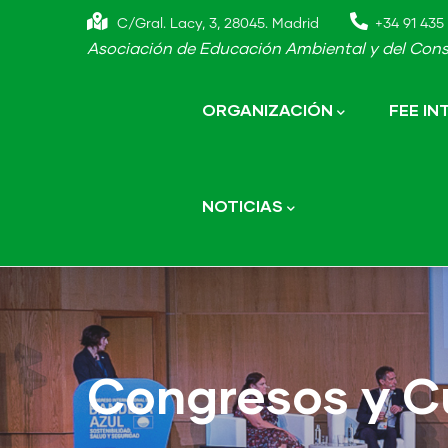
Skip
C/Gral. Lacy, 3, 28045. Madrid
+34 91 435 
to
Asociación de Educación Ambiental y del Cons
main
Main
navigation
content
ORGANIZACIÓN
FEE I
NOTICIAS
Congresos y C