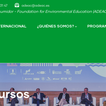
31 47
adeac@adeac.es
umidor - Foundation for Environmental Education (ADEAC-
NTERNACIONAL
¿QUIÉNES SOMOS?
PROGRAM
ursos