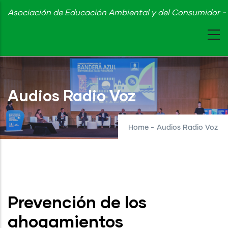
Skip
Asociación de Educación Ambiental y del Consumidor - 
to
main
content
Audios Radio Voz
Home
-
Audios Radio Voz
Prevención de los
ahogamientos