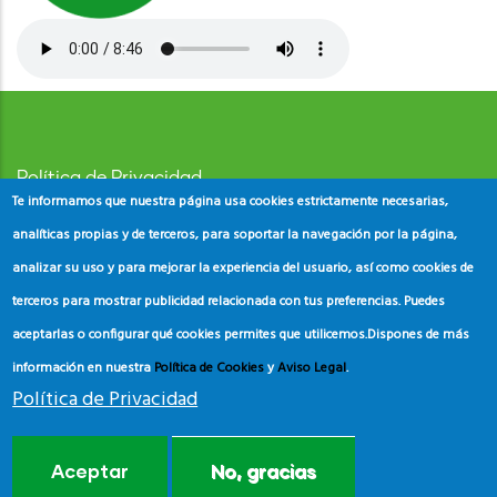
Política de Privacidad
Te informamos que nuestra página usa cookies estrictamente necesarias,
Aviso Legal
analíticas propias y de terceros, para soportar la navegación por la página,
analizar su uso y para mejorar la experiencia del usuario, así como cookies de
Política de Cookies
terceros para mostrar publicidad relacionada con tus preferencias. Puedes
aceptarlas o configurar qué cookies permites que utilicemos.
Dispones de más
información en nuestra
Política de Cookies
y
Aviso Legal
.
Política de Privacidad
© Copyright
ADEAC
2023. All Rights Reserved.
Aceptar
No, gracias