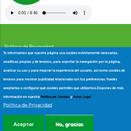
Política de Privacidad
Te informamos que nuestra página usa cookies estrictamente necesarias,
Aviso Legal
analíticas propias y de terceros, para soportar la navegación por la página,
analizar su uso y para mejorar la experiencia del usuario, así como cookies de
Política de Cookies
terceros para mostrar publicidad relacionada con tus preferencias. Puedes
aceptarlas o configurar qué cookies permites que utilicemos.
Dispones de más
información en nuestra
Política de Cookies
y
Aviso Legal
.
Política de Privacidad
© Copyright
ADEAC
2023. All Rights Reserved.
Aceptar
No, gracias