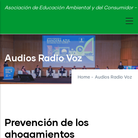
Skip
Asociación de Educación Ambiental y del Consumidor - 
to
main
content
Audios Radio Voz
Home
-
Audios Radio Voz
Prevención de los
ahogamientos