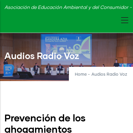
Skip
Asociación de Educación Ambiental y del Consumidor - 
to
main
content
Audios Radio Voz
Home
-
Audios Radio Voz
Prevención de los
ahogamientos