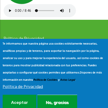
Política de Privacidad
Te informamos que nuestra página usa cookies estrictamente necesarias,
Aviso Legal
analíticas propias y de terceros, para soportar la navegación por la página,
analizar su uso y para mejorar la experiencia del usuario, así como cookies de
Política de Cookies
terceros para mostrar publicidad relacionada con tus preferencias. Puedes
aceptarlas o configurar qué cookies permites que utilicemos.
Dispones de más
información en nuestra
Política de Cookies
y
Aviso Legal
.
Política de Privacidad
© Copyright
ADEAC
2023. All Rights Reserved.
Aceptar
No, gracias