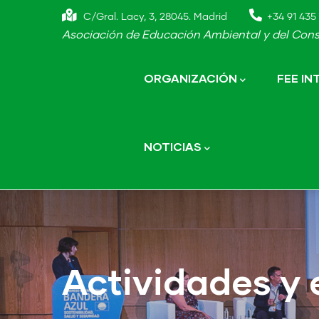
Skip
C/Gral. Lacy, 3, 28045. Madrid
+34 91 435 
to
Asociación de Educación Ambiental y del Cons
main
Main
navigation
content
ORGANIZACIÓN
FEE I
NOTICIAS
Actividades y 