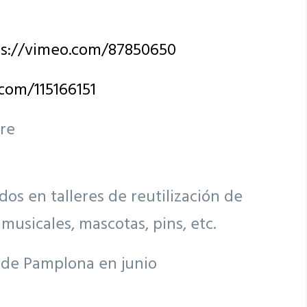
s://vimeo.com/87850650
com/115166151
bre
s en talleres de reutilización de
usicales, mascotas, pins, etc.
 de Pamplona en junio