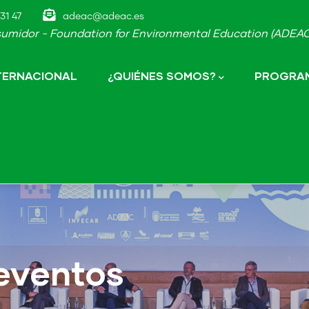
31 47
adeac@adeac.es
umidor - Foundation for Environmental Education (ADEAC-
NTERNACIONAL
¿QUIÉNES SOMOS?
PROGRAM
eventos