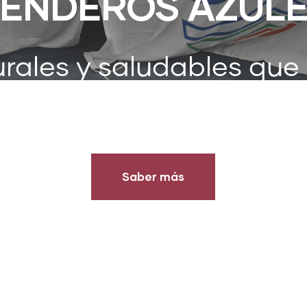
ENDEROS AZUL
rales y saludables que
 los que debemos prot
Saber más