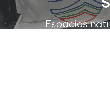
S
Espacios natu
y a