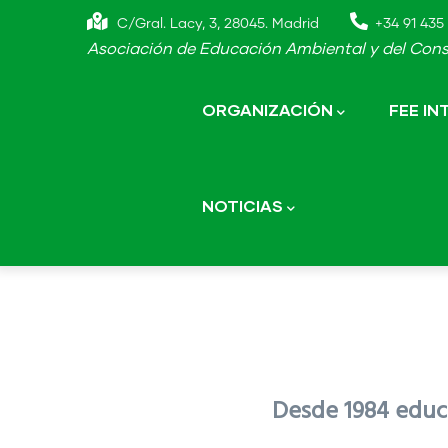
Skip
C/Gral. Lacy, 3, 28045. Madrid
+34 91 435 
to
Asociación de Educación Ambiental y del Cons
main
Main
navigation
content
ORGANIZACIÓN
FEE I
NOTICIAS
Desde 1984 educa