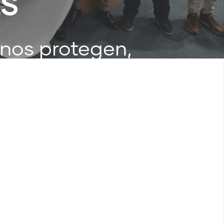
ES
 nos protegen,
eger