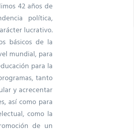
limos 42 años de
encia política,
rácter lucrativo.
os básicos de la
vel mundial, para
educación para la
 programas, tanto
ular y acrecentar
s, así como para
lectual, como la
promoción de un