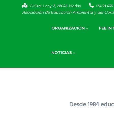
Skip
C/Gral. Lacy, 3, 28045. Madrid
+34 91 435 
to
Asociación de Educación Ambiental y del Cons
main
Main
navigation
content
ORGANIZACIÓN
FEE I
NOTICIAS
Desde 1984 educa