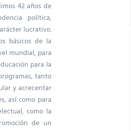
limos 42 años de
encia política,
rácter lucrativo.
os básicos de la
vel mundial, para
educación para la
 programas, tanto
ular y acrecentar
s, así como para
lectual, como la
promoción de un