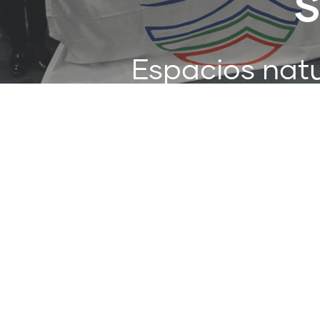
S
Espacios natu
y a