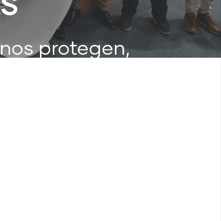
ES
 nos protegen,
eger