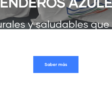
ENDEROS AZUL
rales y saludables que
 los que debemos prot
Saber más