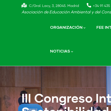
Skip
C/Gral. Lacy, 3, 28045. Madrid
+34 91 435 
to
Asociación de Educación Ambiental y del Cons
main
Main
navigation
content
ORGANIZACIÓN
FEE I
NOTICIAS
III Congreso I