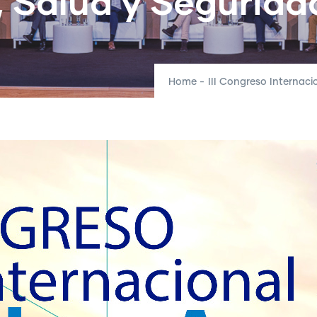
, Salud y Segurida
Home
-
III Congreso Internaci