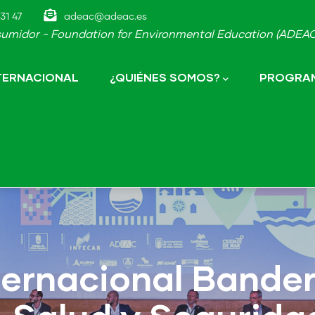
31 47
adeac@adeac.es
umidor - Foundation for Environmental Education (ADEAC-
NTERNACIONAL
¿QUIÉNES SOMOS?
PROGRAM
nternacional Bander