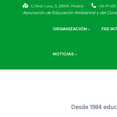
Skip
C/Gral. Lacy, 3, 28045. Madrid
+34 91 435 
to
Asociación de Educación Ambiental y del Cons
main
Main
navigation
content
ORGANIZACIÓN
FEE I
NOTICIAS
Desde 1984 educa