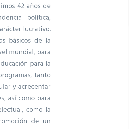
limos 42 años de
encia política,
rácter lucrativo.
os básicos de la
vel mundial, para
educación para la
 programas, tanto
ular y acrecentar
s, así como para
lectual, como la
promoción de un