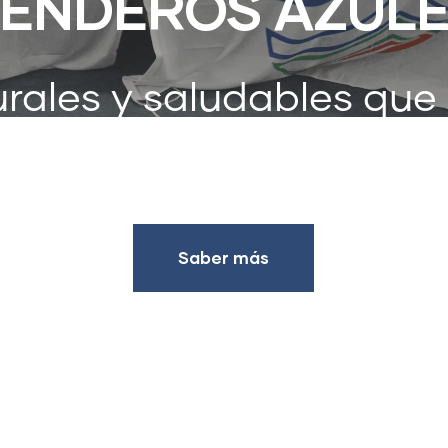
ENDEROS AZUL
rales y saludables que
 los que debemos prot
Saber más