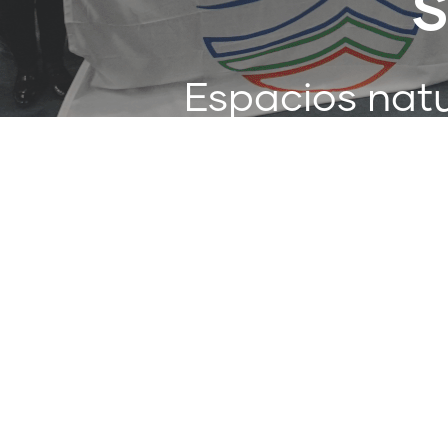
S
Espacios natu
y a