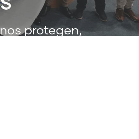
ES
 nos protegen,
eger