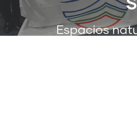
S
Espacios natu
y a