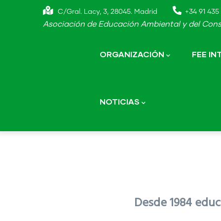
Skip
C/Gral. Lacy, 3, 28045. Madrid
+34 91 435 
to
Asociación de Educación Ambiental y del Cons
main
Main
navigation
content
ORGANIZACIÓN
FEE I
NOTICIAS
Desde 1984 educa