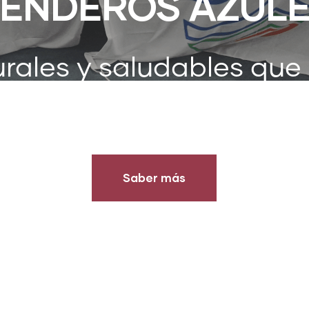
ENDEROS AZUL
rales y saludables que
 los que debemos prot
Saber más