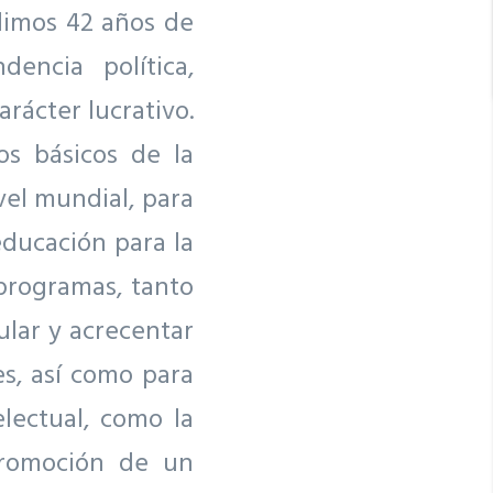
limos 42 años de
encia política,
rácter lucrativo.
os básicos de la
vel mundial, para
educación para la
 programas, tanto
ular y acrecentar
s, así como para
lectual, como la
promoción de un