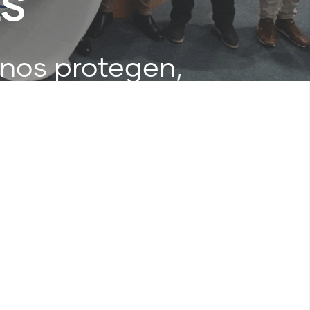
ES
 nos protegen,
eger