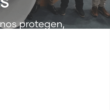
ES
 nos protegen,
eger