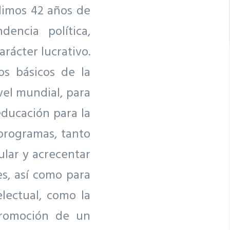
limos 42 años de
encia política,
rácter lucrativo.
os básicos de la
vel mundial, para
educación para la
 programas, tanto
ular y acrecentar
s, así como para
lectual, como la
promoción de un