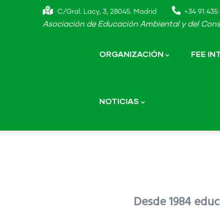
Skip
C/Gral. Lacy, 3, 28045. Madrid
+34 91 435 
to
Asociación de Educación Ambiental y del Cons
main
Main
navigation
content
ORGANIZACIÓN
FEE I
NOTICIAS
Desde 1984 educa