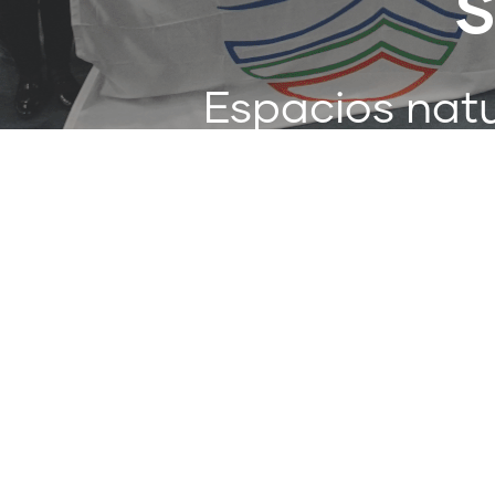
S
Espacios natu
y a