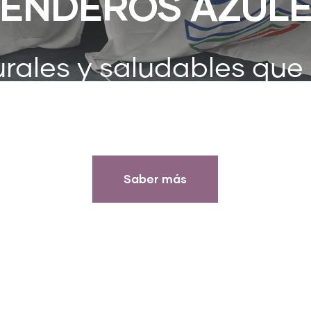
ENDEROS AZUL
rales y saludables que
 los que debemos prot
Saber más